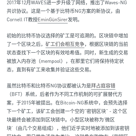
2017年12月WAVES进一步升级了网络，推出了Waves-NG
共识协议。这是一个基于比特币NG方案的新协议，由
Cornell IT教授
EminGünSirer
发明。
初始的比特币协议选择的矿工是可追溯的。区块链中增加
了一个区块之后，
矿工们会相互竞争
，根据区块链的当前
状态查找下一个区块的有效哈希值。同时，新生成的交易
被放入内存池（mempool），在那里它们将保持待定状
态，直到有矿工来收集并验证这些交易。
虽然比特币和比特币NG协议都被认为是
拜占庭容错
（BFT）系统，后者作为不同工作机制的可扩展替代方
案，于2015年被提出。在Bitcoin-NG系统中，会预先选择
下一个矿工，该矿工会创建一个空的“密钥区块” - 这个区
块最终会被添加到区块链中。小型区块被称为‘微区
块’（由几个交易组成），他们近乎实时地被添加到该密钥