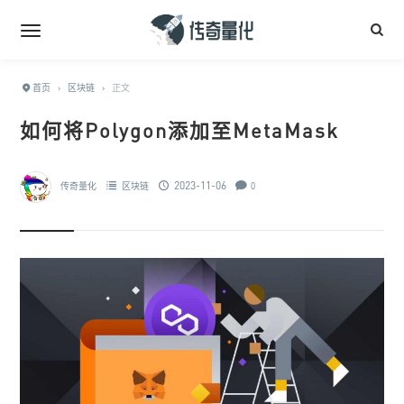
首页
›
区块链
›
正文
如何将Polygon添加至MetaMask
2023-11-06
传奇量化
区块链
0