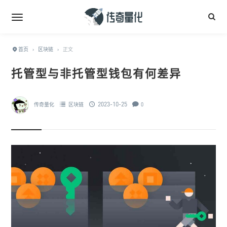
首页
›
区块链
›
正文
托管型与非托管型钱包有何差异
2023-10-25
传奇量化
区块链
0