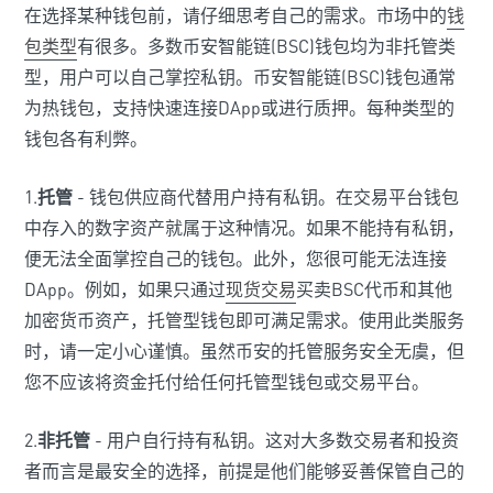
在选择某种钱包前，请仔细思考自己的需求。市场中的
钱
包类型
有很多。多数币安智能链(BSC)钱包均为非托管类
型，用户可以自己掌控私钥。币安智能链(BSC)钱包通常
为热钱包，支持快速连接DApp或进行质押。每种类型的
钱包各有利弊。
1.
托管
- 钱包供应商代替用户持有私钥。在交易平台钱包
中存入的数字资产就属于这种情况。如果不能持有私钥，
便无法全面掌控自己的钱包。此外，您很可能无法连接
DApp。例如，如果只通过
现货交易
买卖BSC代币和其他
加密货币资产，托管型钱包即可满足需求。使用此类服务
时，请一定小心谨慎。虽然币安的托管服务安全无虞，但
您不应该将资金托付给任何托管型钱包或交易平台。
2.
非托管
- 用户自行持有私钥。这对大多数交易者和投资
者而言是最安全的选择，前提是他们能够妥善保管自己的