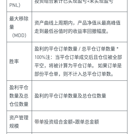
投资组合累计已实现盈亏+未实现盈亏
PNL）
最大移除
资产曲线上周期内，产品净值从最高峰值
量
走到最低谷值时的收益率回撤幅度。
（MDD）
盈利的平仓订单数量 / 总平仓订单数量 *
100%注：当平仓订单成交后且仓位被全部
胜率
平空，将被计算为平仓订单。 如果订单是
部份平仓单，则不计入总平仓订单数。
盈利平仓
数量及总
盈利的平仓订单数量及总仓位数量
仓位数量
资产管理
带单
投资组合金额+跟单总金额
规模