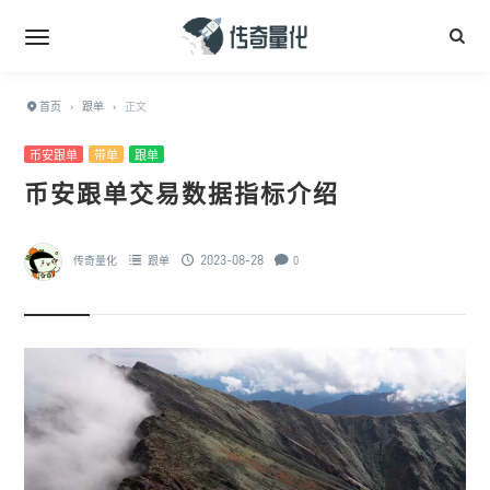
首页
›
跟单
›
正文
币安跟单
带单
跟单
币安跟单交易数据指标介绍
2023-08-28
传奇量化
跟单
0